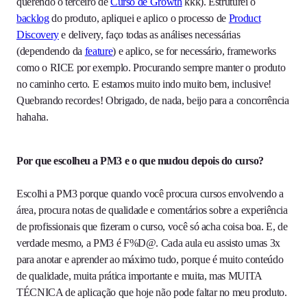
querendo o terceiro de
Curso de Growth
kkk). Estruturei o
backlog
do produto, apliquei e aplico o processo de
Product
Discovery
e delivery, faço todas as análises necessárias
(dependendo da
feature
) e aplico, se for necessário, frameworks
como o RICE por exemplo. Procurando sempre manter o produto
no caminho certo. E estamos muito indo muito bem, inclusive!
Quebrando recordes! Obrigado, de nada, beijo para a concorrência
hahaha.
Por que escolheu a PM3 e o que mudou depois do curso?
Escolhi a PM3 porque quando você procura cursos envolvendo a
área, procura notas de qualidade e comentários sobre a experiência
de profissionais que fizeram o curso, você só acha coisa boa. E, de
verdade mesmo, a PM3 é F%D@. Cada aula eu assisto umas 3x
para anotar e aprender ao máximo tudo, porque é muito conteúdo
de qualidade, muita prática importante e muita, mas MUITA
TÉCNICA de aplicação que hoje não pode faltar no meu produto.