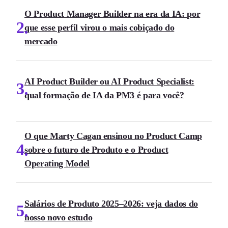
O Product Manager Builder na era da IA: por
2
que esse perfil virou o mais cobiçado do
mercado
AI Product Builder ou AI Product Specialist:
3
qual formação de IA da PM3 é para você?
O que Marty Cagan ensinou no Product Camp
4
sobre o futuro de Produto e o Product
Operating Model
Salários de Produto 2025–2026: veja dados do
5
nosso novo estudo