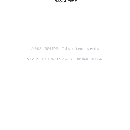
PM3 Summit
© 2018 – 2026 PM3 – Todos os direitos reservados
SOMOS 3 INTERNET S.A – CNPJ 30.904.079/0001-46