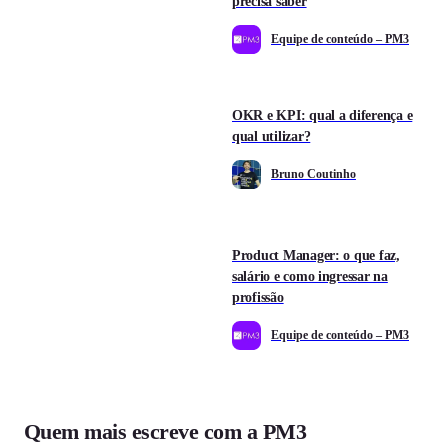
precisa saber
Equipe de conteúdo – PM3
OKR e KPI: qual a diferença e
qual utilizar?
Bruno Coutinho
Product Manager: o que faz,
salário e como ingressar na
profissão
Equipe de conteúdo – PM3
Quem mais escreve com a PM3