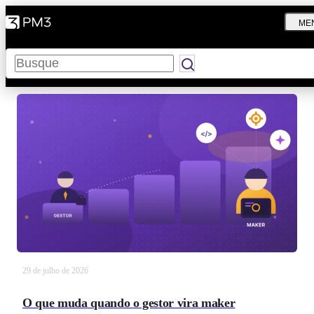
ME
Pesquisar
29 de julho de 2026
O que muda quando o gestor vira maker