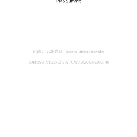
PM3 Summit
© 2018 – 2026 PM3 – Todos os direitos reservados
SOMOS 3 INTERNET S.A – CNPJ 30.904.079/0001-46