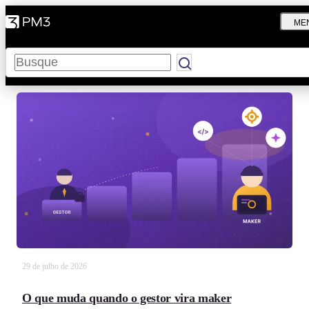
ME
Pesquisar
29 de julho de 2026
O que muda quando o gestor vira maker