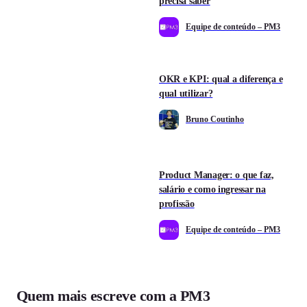
precisa saber
Equipe de conteúdo – PM3
OKR e KPI: qual a diferença e
qual utilizar?
Bruno Coutinho
Product Manager: o que faz,
salário e como ingressar na
profissão
Equipe de conteúdo – PM3
Quem mais escreve com a PM3