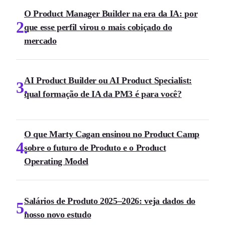
O Product Manager Builder na era da IA: por
2
que esse perfil virou o mais cobiçado do
mercado
AI Product Builder ou AI Product Specialist:
3
qual formação de IA da PM3 é para você?
O que Marty Cagan ensinou no Product Camp
4
sobre o futuro de Produto e o Product
Operating Model
Salários de Produto 2025–2026: veja dados do
5
nosso novo estudo