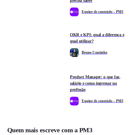
precisa saber
Equipe de conteúdo – PM3
OKR e KPI: qual a diferença e
qual utilizar?
Bruno Coutinho
Product Manager: o que faz,
salário e como ingressar na
profissão
Equipe de conteúdo – PM3
Quem mais escreve com a PM3