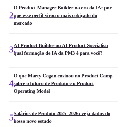
O Product Manager Builder na era da IA: por
2
que esse perfil virou o mais cobiçado do
mercado
AI Product Builder ou AI Product Specialist:
3
qual formação de IA da PM3 é para você?
O que Marty Cagan ensinou no Product Camp
4
sobre o futuro de Produto e o Product
Operating Model
Salários de Produto 2025–2026: veja dados do
5
nosso novo estudo