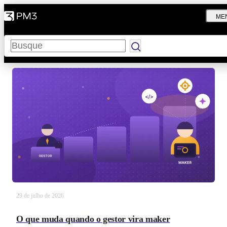
ME
Pesquisar
29 de julho de 2026
O que muda quando o gestor vira maker