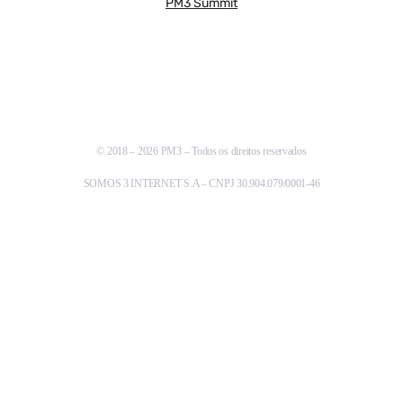
PM3 Summit
© 2018 – 2026 PM3 – Todos os direitos reservados
SOMOS 3 INTERNET S.A – CNPJ 30.904.079/0001-46