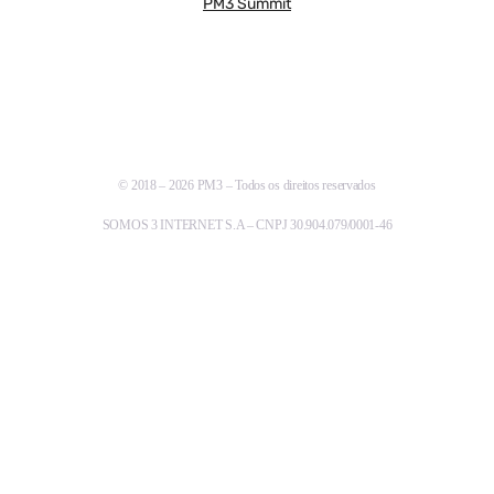
PM3 Summit
© 2018 – 2026 PM3 – Todos os direitos reservados
SOMOS 3 INTERNET S.A – CNPJ 30.904.079/0001-46