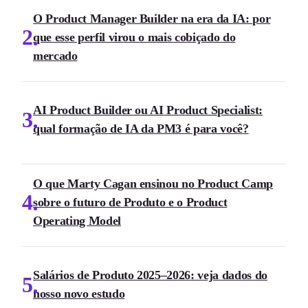
O Product Manager Builder na era da IA: por
2
que esse perfil virou o mais cobiçado do
mercado
AI Product Builder ou AI Product Specialist:
3
qual formação de IA da PM3 é para você?
O que Marty Cagan ensinou no Product Camp
4
sobre o futuro de Produto e o Product
Operating Model
Salários de Produto 2025–2026: veja dados do
5
nosso novo estudo