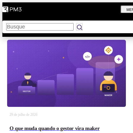
ME
Pesquisar
29 de julho de 2026
O que muda quando o gestor vira maker