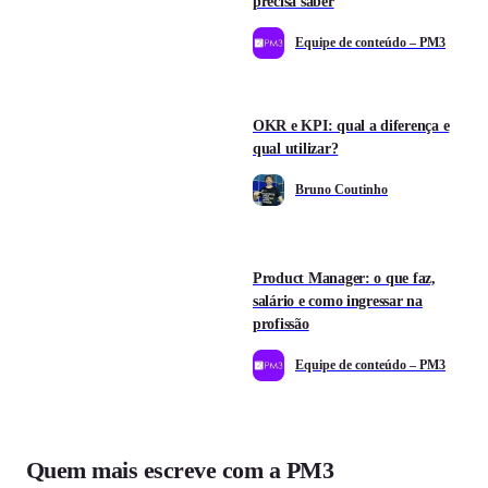
precisa saber
Equipe de conteúdo – PM3
OKR e KPI: qual a diferença e
qual utilizar?
Bruno Coutinho
Product Manager: o que faz,
salário e como ingressar na
profissão
Equipe de conteúdo – PM3
Quem mais escreve com a PM3