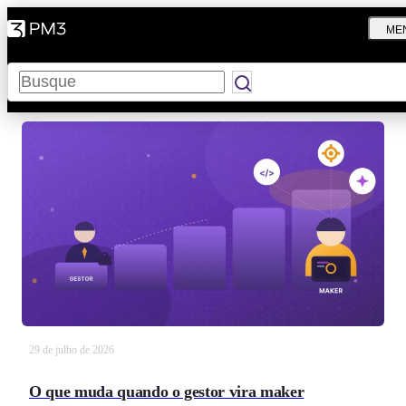
ME
Pesquisar
29 de julho de 2026
O que muda quando o gestor vira maker