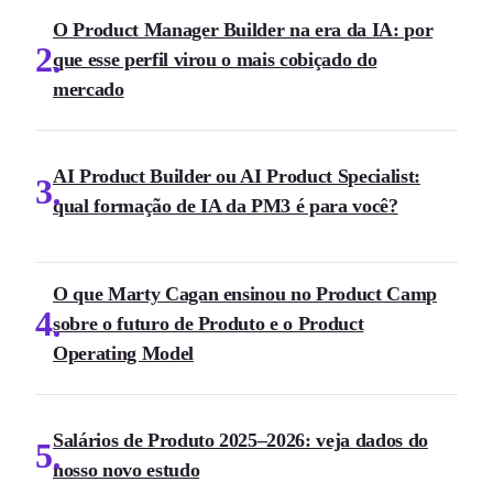
O Product Manager Builder na era da IA: por
2
que esse perfil virou o mais cobiçado do
mercado
AI Product Builder ou AI Product Specialist:
3
qual formação de IA da PM3 é para você?
O que Marty Cagan ensinou no Product Camp
4
sobre o futuro de Produto e o Product
Operating Model
Salários de Produto 2025–2026: veja dados do
5
nosso novo estudo