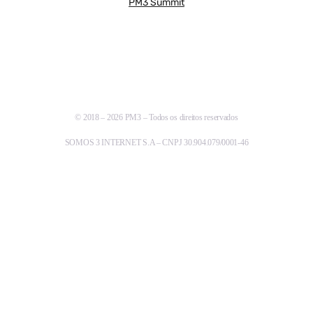
PM3 Summit
© 2018 – 2026 PM3 – Todos os direitos reservados
SOMOS 3 INTERNET S.A – CNPJ 30.904.079/0001-46