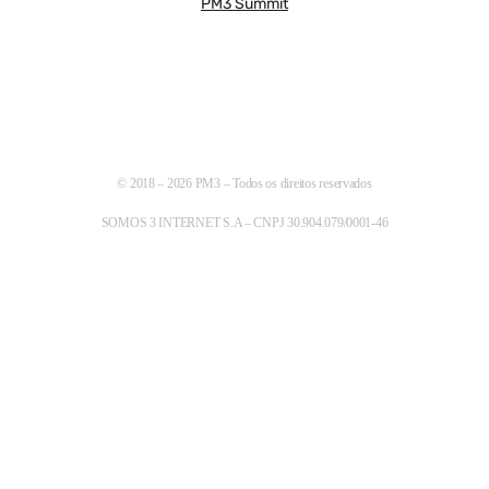
PM3 Summit
© 2018 – 2026 PM3 – Todos os direitos reservados
SOMOS 3 INTERNET S.A – CNPJ 30.904.079/0001-46