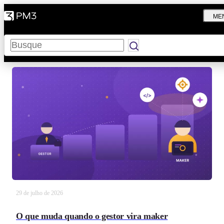
ME
Pesquisar
29 de julho de 2026
O que muda quando o gestor vira maker