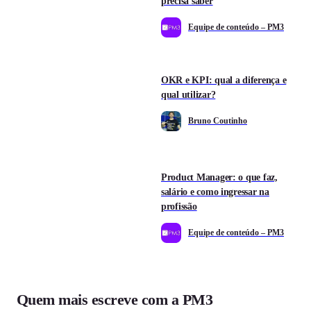
precisa saber
Equipe de conteúdo – PM3
OKR e KPI: qual a diferença e
qual utilizar?
Bruno Coutinho
Product Manager: o que faz,
salário e como ingressar na
profissão
Equipe de conteúdo – PM3
Quem mais escreve com a PM3