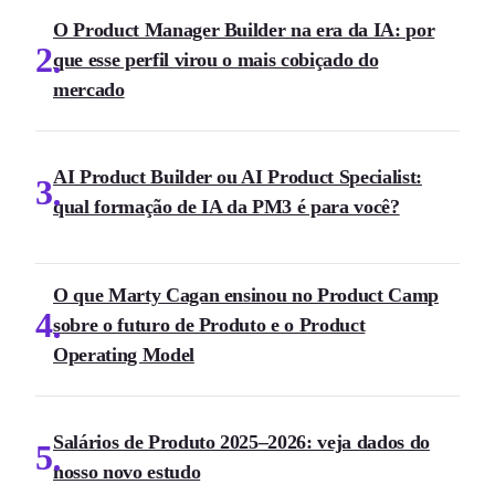
O Product Manager Builder na era da IA: por
2
que esse perfil virou o mais cobiçado do
mercado
AI Product Builder ou AI Product Specialist:
3
qual formação de IA da PM3 é para você?
O que Marty Cagan ensinou no Product Camp
4
sobre o futuro de Produto e o Product
Operating Model
Salários de Produto 2025–2026: veja dados do
5
nosso novo estudo