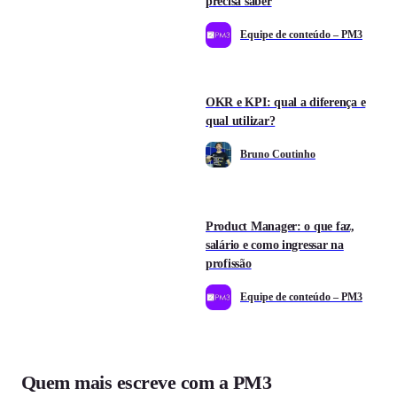
precisa saber
Equipe de conteúdo – PM3
OKR e KPI: qual a diferença e
qual utilizar?
Bruno Coutinho
Product Manager: o que faz,
salário e como ingressar na
profissão
Equipe de conteúdo – PM3
Quem mais escreve com a PM3