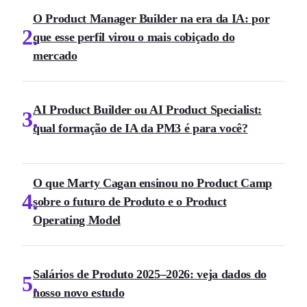
O Product Manager Builder na era da IA: por
2
que esse perfil virou o mais cobiçado do
mercado
AI Product Builder ou AI Product Specialist:
3
qual formação de IA da PM3 é para você?
O que Marty Cagan ensinou no Product Camp
4
sobre o futuro de Produto e o Product
Operating Model
Salários de Produto 2025–2026: veja dados do
5
nosso novo estudo