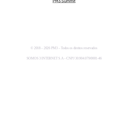
PM3 Summit
© 2018 – 2026 PM3 – Todos os direitos reservados
SOMOS 3 INTERNET S.A – CNPJ 30.904.079/0001-46