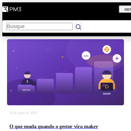
ME
Pesquisar
29 de julho de 2026
O que muda quando o gestor vira maker