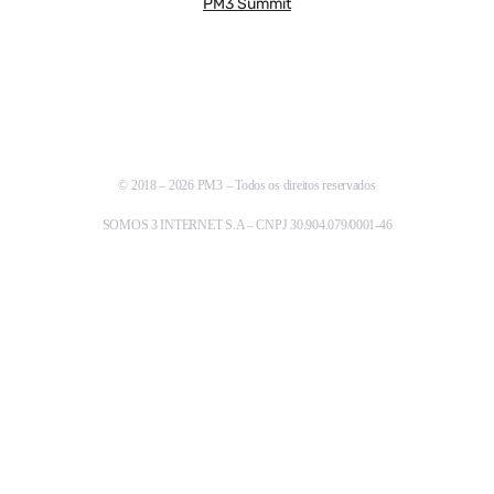
PM3 Summit
© 2018 – 2026 PM3 – Todos os direitos reservados
SOMOS 3 INTERNET S.A – CNPJ 30.904.079/0001-46