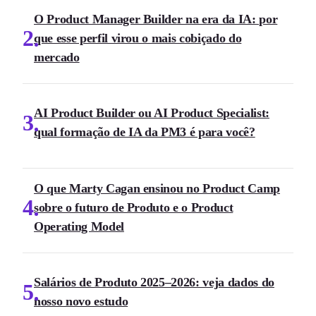
O Product Manager Builder na era da IA: por
2
que esse perfil virou o mais cobiçado do
mercado
AI Product Builder ou AI Product Specialist:
3
qual formação de IA da PM3 é para você?
O que Marty Cagan ensinou no Product Camp
4
sobre o futuro de Produto e o Product
Operating Model
Salários de Produto 2025–2026: veja dados do
5
nosso novo estudo