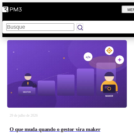
ME
Pesquisar
29 de julho de 2026
O que muda quando o gestor vira maker