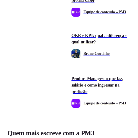
precisa saber
Equipe de conteúdo – PM3
OKR e KPI: qual a diferença e
qual utilizar?
Bruno Coutinho
Product Manager: o que faz,
salário e como ingressar na
profissão
Equipe de conteúdo – PM3
Quem mais escreve com a PM3