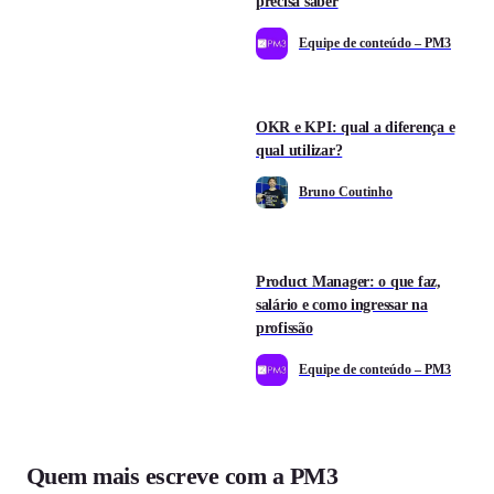
precisa saber
Equipe de conteúdo – PM3
OKR e KPI: qual a diferença e
qual utilizar?
Bruno Coutinho
Product Manager: o que faz,
salário e como ingressar na
profissão
Equipe de conteúdo – PM3
Quem mais escreve com a PM3