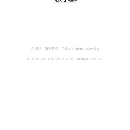
PM3 Summit
© 2018 – 2026 PM3 – Todos os direitos reservados
SOMOS 3 INTERNET S.A – CNPJ 30.904.079/0001-46