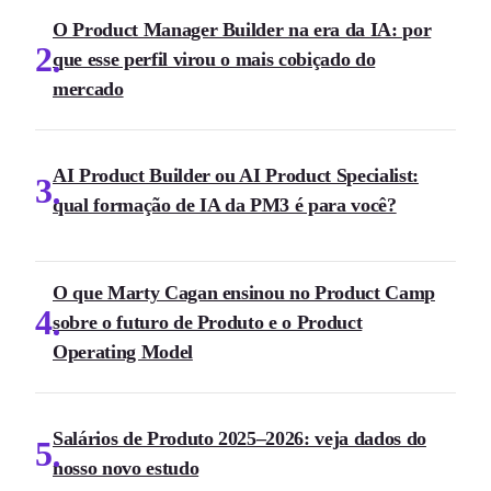
O Product Manager Builder na era da IA: por
2
que esse perfil virou o mais cobiçado do
mercado
AI Product Builder ou AI Product Specialist:
3
qual formação de IA da PM3 é para você?
O que Marty Cagan ensinou no Product Camp
4
sobre o futuro de Produto e o Product
Operating Model
Salários de Produto 2025–2026: veja dados do
5
nosso novo estudo