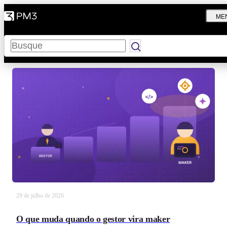
ME
Pesquisar
29 de julho de 2026
O que muda quando o gestor vira maker