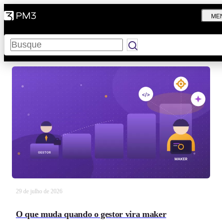
ME
Pesquisar
29 de julho de 2026
O que muda quando o gestor vira maker