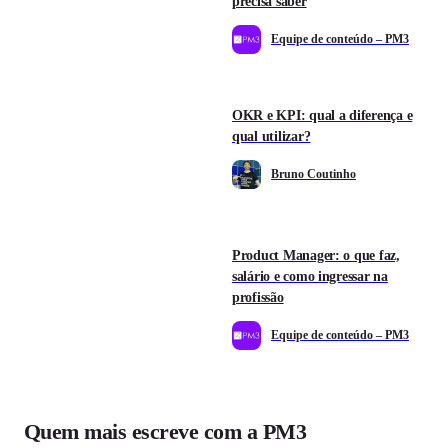
precisa saber
Equipe de conteúdo – PM3
OKR e KPI: qual a diferença e
qual utilizar?
Bruno Coutinho
Product Manager: o que faz,
salário e como ingressar na
profissão
Equipe de conteúdo – PM3
Quem mais escreve com a PM3