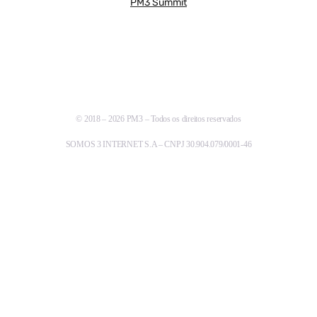
PM3 Summit
© 2018 – 2026 PM3 – Todos os direitos reservados
SOMOS 3 INTERNET S.A – CNPJ 30.904.079/0001-46