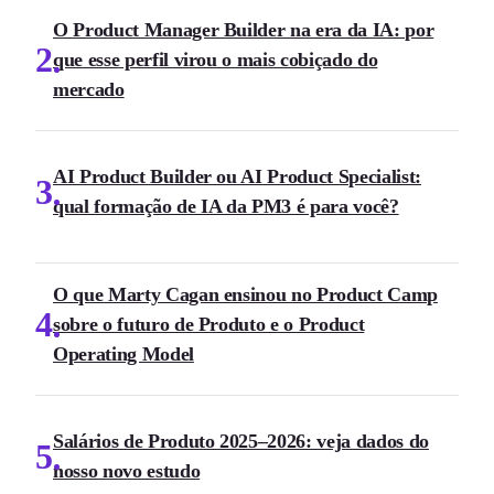
O Product Manager Builder na era da IA: por
2
que esse perfil virou o mais cobiçado do
mercado
AI Product Builder ou AI Product Specialist:
3
qual formação de IA da PM3 é para você?
O que Marty Cagan ensinou no Product Camp
4
sobre o futuro de Produto e o Product
Operating Model
Salários de Produto 2025–2026: veja dados do
5
nosso novo estudo