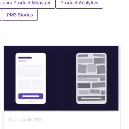
s para Product Manager
Product Analytics
PM3 Stories
13 de julho de 2026