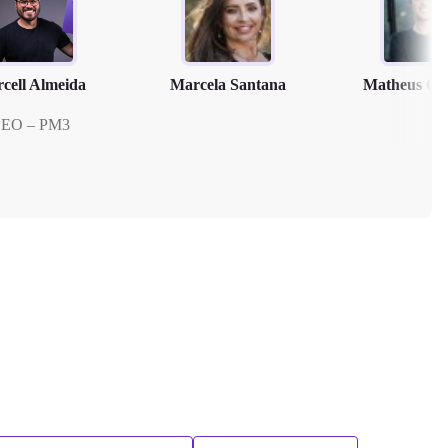
cell Almeida
Marcela Santana
Matheus Cl
EO – PM3