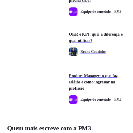
precisa saber
Equipe de conteúdo – PM3
OKR e KPI: qual a diferença e
qual utilizar?
Bruno Coutinho
Product Manager: o que faz,
salário e como ingressar na
profissão
Equipe de conteúdo – PM3
Quem mais escreve com a PM3