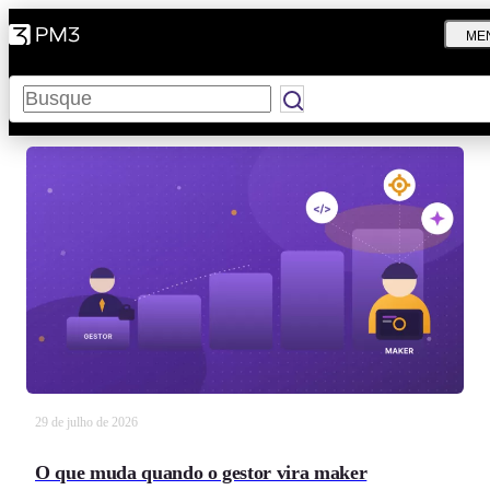
ME
Pesquisar
29 de julho de 2026
O que muda quando o gestor vira maker