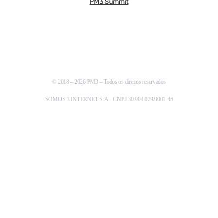
PM3 Summit
© 2018 – 2026 PM3 – Todos os direitos reservados
SOMOS 3 INTERNET S.A – CNPJ 30.904.079/0001-46