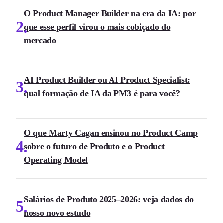
O Product Manager Builder na era da IA: por
2
que esse perfil virou o mais cobiçado do
mercado
AI Product Builder ou AI Product Specialist:
3
qual formação de IA da PM3 é para você?
O que Marty Cagan ensinou no Product Camp
4
sobre o futuro de Produto e o Product
Operating Model
Salários de Produto 2025–2026: veja dados do
5
nosso novo estudo