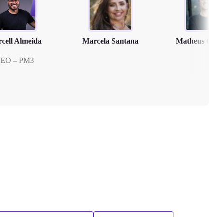
cell Almeida
Marcela Santana
Matheus Cl
EO – PM3