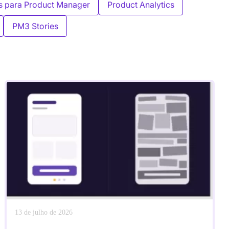
s para Product Manager
Product Analytics
PM3 Stories
13 de julho de 2026