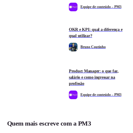
Equipe de conteúdo – PM3
OKR e KPI: qual a diferença e
qual utilizar?
Bruno Coutinho
Product Manager: o que faz,
salário e como ingressar na
profissão
Equipe de conteúdo – PM3
Quem mais escreve com a PM3