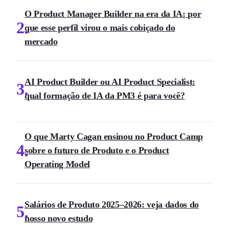
O Product Manager Builder na era da IA: por
2
que esse perfil virou o mais cobiçado do
mercado
AI Product Builder ou AI Product Specialist:
3
qual formação de IA da PM3 é para você?
O que Marty Cagan ensinou no Product Camp
4
sobre o futuro de Produto e o Product
Operating Model
Salários de Produto 2025–2026: veja dados do
5
nosso novo estudo