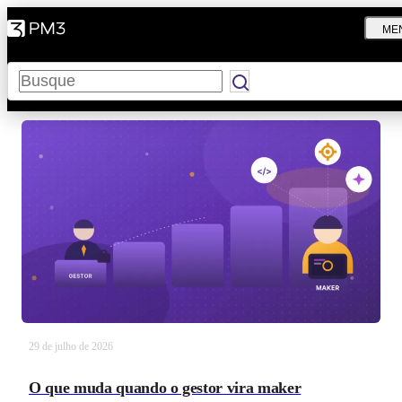
ME
Pesquisar
29 de julho de 2026
O que muda quando o gestor vira maker