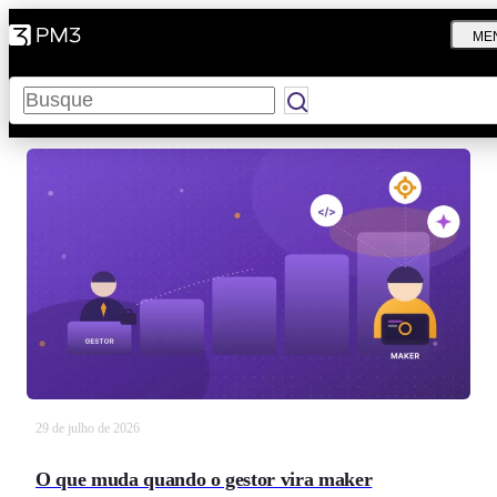
ME
Pesquisar
29 de julho de 2026
O que muda quando o gestor vira maker