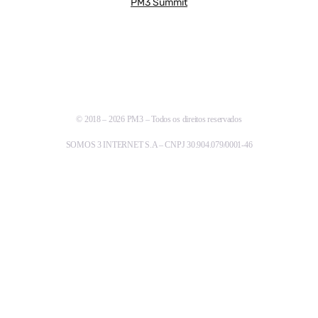
PM3 Summit
© 2018 – 2026 PM3 – Todos os direitos reservados
SOMOS 3 INTERNET S.A – CNPJ 30.904.079/0001-46