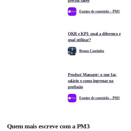
precisa saber
Equipe de conteúdo – PM3
OKR e KPI: qual a diferença e
qual utilizar?
Bruno Coutinho
Product Manager: o que faz,
salário e como ingressar na
profissão
Equipe de conteúdo – PM3
Quem mais escreve com a PM3