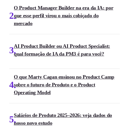
O Product Manager Builder na era da IA: por
2
que esse perfil virou o mais cobiçado do
mercado
AI Product Builder ou AI Product Specialist:
3
qual formação de IA da PM3 é para você?
O que Marty Cagan ensinou no Product Camp
4
sobre o futuro de Produto e o Product
Operating Model
Salários de Produto 2025–2026: veja dados do
5
nosso novo estudo