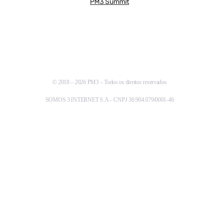
PM3 Summit
© 2018 – 2026 PM3 – Todos os direitos reservados
SOMOS 3 INTERNET S.A – CNPJ 30.904.079/0001-46