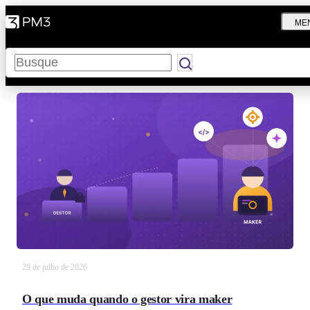
ME
Pesquisar
29 de julho de 2026
O que muda quando o gestor vira maker