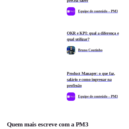
precisa saber
Equipe de conteúdo – PM3
OKR e KPI: qual a diferença e
qual utilizar?
Bruno Coutinho
Product Manager: o que faz,
salário e como ingressar na
profissão
Equipe de conteúdo – PM3
Quem mais escreve com a PM3