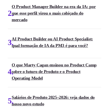
O Product Manager Builder na era da IA: por
2
que esse perfil virou o mais cobiçado do
mercado
AI Product Builder ou AI Product Specialist:
3
qual formação de IA da PM3 é para você?
O que Marty Cagan ensinou no Product Camp
4
sobre o futuro de Produto e o Product
Operating Model
Salários de Produto 2025–2026: veja dados do
5
nosso novo estudo