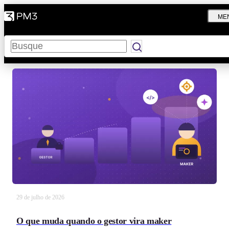
ME
Pesquisar
29 de julho de 2026
O que muda quando o gestor vira maker