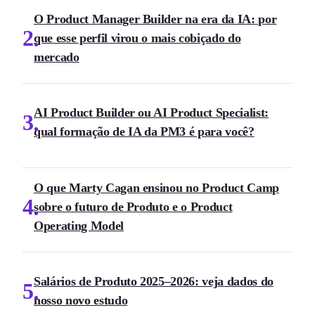
O Product Manager Builder na era da IA: por
2
que esse perfil virou o mais cobiçado do
mercado
AI Product Builder ou AI Product Specialist:
3
qual formação de IA da PM3 é para você?
O que Marty Cagan ensinou no Product Camp
4
sobre o futuro de Produto e o Product
Operating Model
Salários de Produto 2025–2026: veja dados do
5
nosso novo estudo