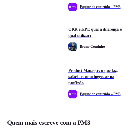
Equipe de conteúdo – PM3
OKR e KPI: qual a diferença e
qual utilizar?
Bruno Coutinho
Product Manager: o que faz,
salário e como ingressar na
profissão
Equipe de conteúdo – PM3
Quem mais escreve com a PM3