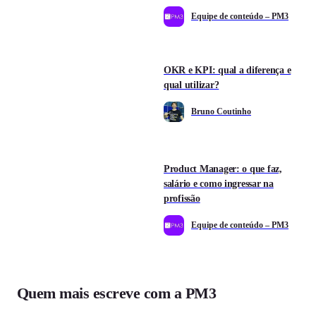
Equipe de conteúdo – PM3
OKR e KPI: qual a diferença e
qual utilizar?
Bruno Coutinho
Product Manager: o que faz,
salário e como ingressar na
profissão
Equipe de conteúdo – PM3
Quem mais escreve com a PM3