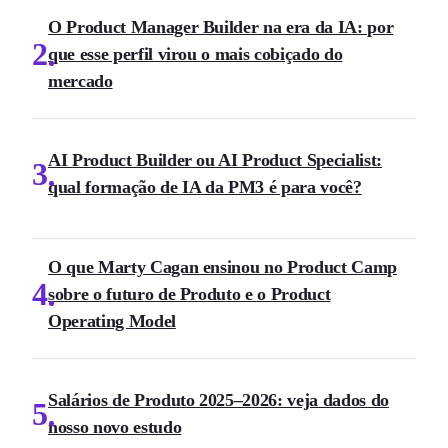
O Product Manager Builder na era da IA: por
2
que esse perfil virou o mais cobiçado do
mercado
AI Product Builder ou AI Product Specialist:
3
qual formação de IA da PM3 é para você?
O que Marty Cagan ensinou no Product Camp
4
sobre o futuro de Produto e o Product
Operating Model
Salários de Produto 2025–2026: veja dados do
5
nosso novo estudo