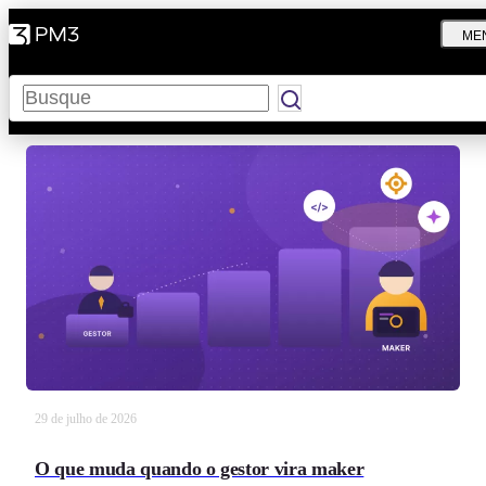
ME
Pesquisar
29 de julho de 2026
O que muda quando o gestor vira maker