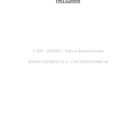
PM3 Summit
© 2018 – 2026 PM3 – Todos os direitos reservados
SOMOS 3 INTERNET S.A – CNPJ 30.904.079/0001-46