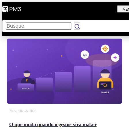
ME
Pesquisar
29 de julho de 2026
O que muda quando o gestor vira maker