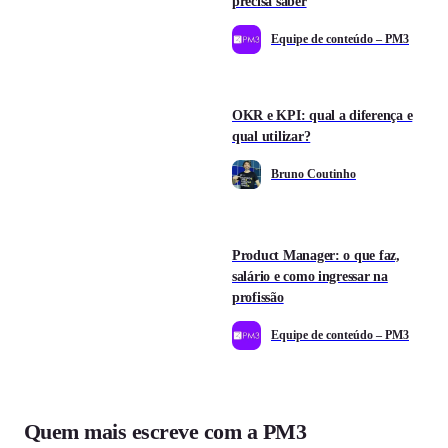
precisa saber
Equipe de conteúdo – PM3
OKR e KPI: qual a diferença e
qual utilizar?
Bruno Coutinho
Product Manager: o que faz,
salário e como ingressar na
profissão
Equipe de conteúdo – PM3
Quem mais escreve com a PM3