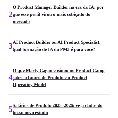
O Product Manager Builder na era da IA: por
2
que esse perfil virou o mais cobiçado do
mercado
AI Product Builder ou AI Product Specialist:
3
qual formação de IA da PM3 é para você?
O que Marty Cagan ensinou no Product Camp
4
sobre o futuro de Produto e o Product
Operating Model
Salários de Produto 2025–2026: veja dados do
5
nosso novo estudo