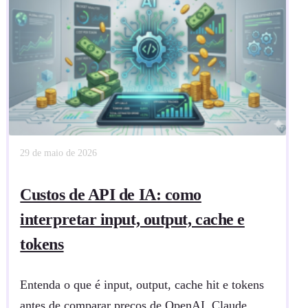
29 de maio de 2026
Custos de API de IA: como
interpretar input, output, cache e
tokens
Entenda o que é input, output, cache hit e tokens
antes de comparar preços de OpenAI, Claude,