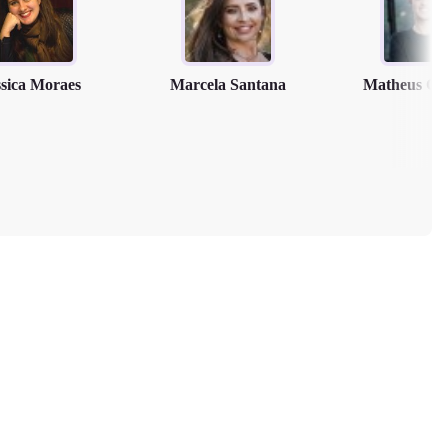
ssica Moraes
Marcela Santana
Matheus Cl