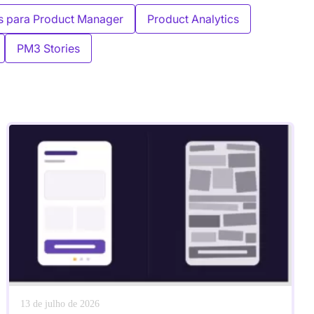
s para Product Manager
Product Analytics
PM3 Stories
13 de julho de 2026