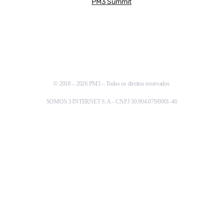
PM3 Summit
© 2018 – 2026 PM3 – Todos os direitos reservados
SOMOS 3 INTERNET S.A – CNPJ 30.904.079/0001-46