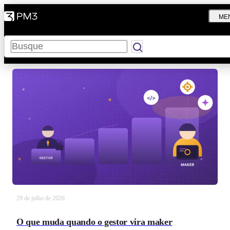
ME
Pesquisar
29 de julho de 2026
O que muda quando o gestor vira maker