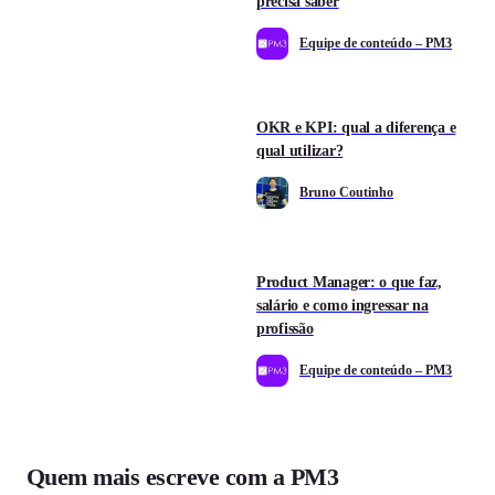
precisa saber
Equipe de conteúdo – PM3
OKR e KPI: qual a diferença e
qual utilizar?
Bruno Coutinho
Product Manager: o que faz,
salário e como ingressar na
profissão
Equipe de conteúdo – PM3
Quem mais escreve com a PM3