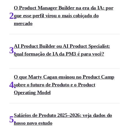
O Product Manager Builder na era da IA: por
2
que esse perfil virou o mais cobiçado do
mercado
AI Product Builder ou AI Product Specialist:
3
qual formação de IA da PM3 é para você?
O que Marty Cagan ensinou no Product Camp
4
sobre o futuro de Produto e o Product
Operating Model
Salários de Produto 2025–2026: veja dados do
5
nosso novo estudo