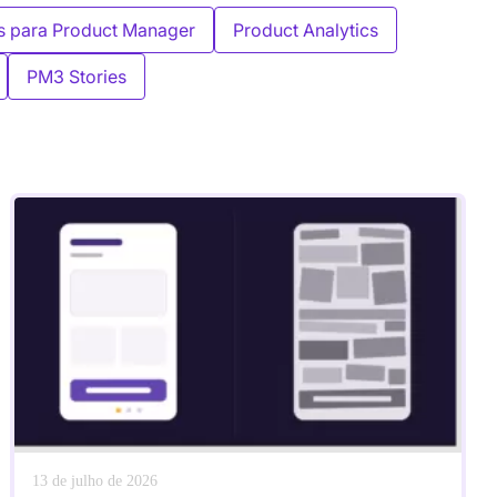
s para Product Manager
Product Analytics
PM3 Stories
13 de julho de 2026