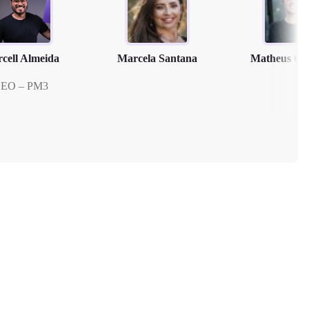
cell Almeida
Marcela Santana
Matheus Cl
EO – PM3