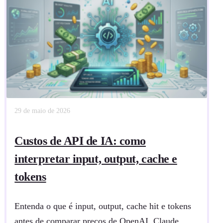
29 de maio de 2026
Custos de API de IA: como
interpretar input, output, cache e
tokens
Entenda o que é input, output, cache hit e tokens
antes de comparar preços de OpenAI, Claude,