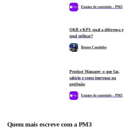
Equipe de conteúdo – PM3
OKR e KPI: qual a diferença e
qual utilizar?
Bruno Coutinho
Product Manager: o que faz,
salário e como ingressar na
profissão
Equipe de conteúdo – PM3
Quem mais escreve com a PM3