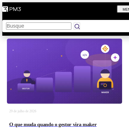
ME
Pesquisar
29 de julho de 2026
O que muda quando o gestor vira maker