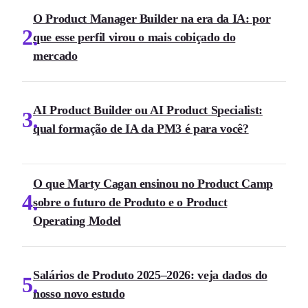
O Product Manager Builder na era da IA: por
2
que esse perfil virou o mais cobiçado do
mercado
AI Product Builder ou AI Product Specialist:
3
qual formação de IA da PM3 é para você?
O que Marty Cagan ensinou no Product Camp
4
sobre o futuro de Produto e o Product
Operating Model
Salários de Produto 2025–2026: veja dados do
5
nosso novo estudo